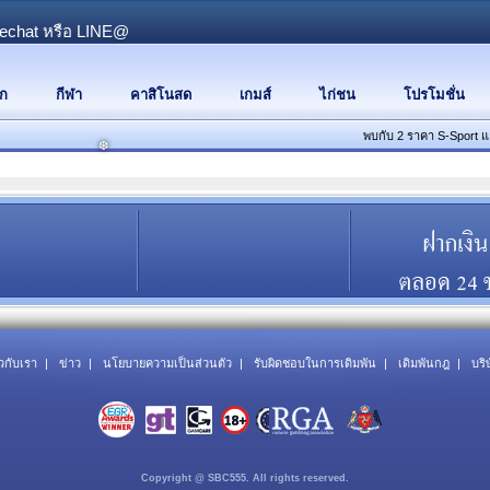
ง Livechat หรือ LINE@
ก
กีฬา
คาสิโนสด
เกมส์
ไก่ชน
โปรโมชั่น
พบกับ 2 ราคา S-Sport แล
❆
ยวกับเรา
|
ข่าว
|
นโยบายความเป็นส่วนตัว
|
รับผิดชอบในการเดิมพัน
|
เดิมพันกฎ
|
บริ
Copyright @ SBC555. All rights reserved.