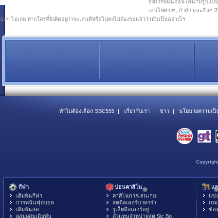
ยิ่งการพนันออนไลน์ก็มีรูปแบ
เล่นไพ่ต่างๆ, กำถั่ว และอื่นๆ
สุดๆ ไปเลย หากใครที่ยังคิดอยู่ว่าจะเล่นดีหรือไม่คงไม่ต้องรอแล้วว่ามันเป็นอย่างไร
ทำไมต้องเลือก SBC555
|
เกี่ยวกับเรา
|
ข่าว
|
นโยบายความเป็น
Copyright
กีฬา
บ่อนคาสิโน
แล
เดิมพันกีฬา
คาสิโนการเล่นเกม
แข่
การพนันฟุตบอล
สดดีลเลอร์บาคาร่า
เกม
เดิมพันสด
รูเล็ตดีลเลอร์อยู่
ข้อม
ผสมผสมเดิมพัน
ตัวแทนจำหน่ายสด Sic Bo