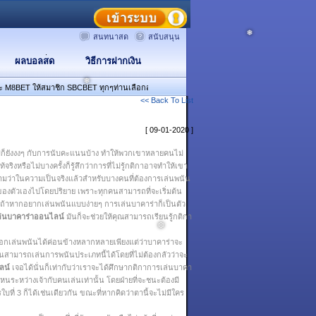
สนทนาสด
สนับสนุน
.
ผลบอลสด
วิธีการฝากเงิน
❅
M8BET ให้สมาชิก SBCBET ทุกๆท่านเลือกสนุกมากขึ้นเป็นสองเท่า ได้แล้ววันนี้ !!!
<< Back To List
❅
[ 09-01-2020 ]
ม่ก็ยังงงๆ กับการนับคะแนนบ้าง ทำให้พวกเขาหลายคนไม่
จริงหรือไม่บางครั้งก็รู้สึกว่าการที่ไม่รู้กติกาอาจทำให้เขา
ุดถามว่าในความเป็นจริงแล้วสำหรับบางคนที่ต้องการเล่นพนัน
องตัวเองไปโดยปริยาย เพราะทุกคนสามารถที่จะเริ่มต้น
น และถ้าหากอยากเล่นพนันแบบง่ายๆ การเล่นบาคาร่าก็เป็นตัว
ล่นบาคาร่าออนไลน์
มันก็จะช่วยให้คุณสามารถเรียนรู้กติกา
ลือกเล่นพนันได้ค่อนข้างหลากหลายเพียงแต่ว่าบาคาร่าจะ
❆
กคนสามารถเล่นการพนันประเภทนี้ได้โดยที่ไม่ต้องกลัวว่าจะ
ลน์
เจอได้นั่นก็เท่ากับว่าเราจะได้ศึกษากติกาการเล่นบาคา
หนระหว่างเจ้ากับคนเล่นเท่านั้น โดยฝ่ายที่จะชนะต้องมี
ที่ 3 ก็ได้เช่นเดียวกัน ขณะที่หากคิดว่าตานี้จะไม่มีใคร