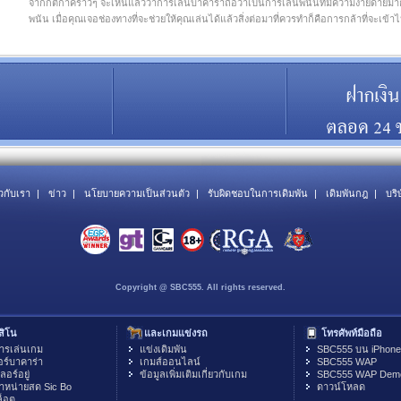
จากกติกาคร่าวๆ จะเห็นแล้วว่าการเล่นบาคาร่าถือว่าเป็นการเล่นพนันที่มีความง่ายดายมากๆ
พนัน เมื่อคุณเจอช่องทางที่จะช่วยให้คุณเล่นได้แล้วสิ่งต่อมาที่ควรทำก็คือการกล้าที่จะเข้า
ยวกับเรา
|
ข่าว
|
นโยบายความเป็นส่วนตัว
|
รับผิดชอบในการเดิมพัน
|
เดิมพันกฎ
|
บริ
❅
Copyright @ SBC555. All rights reserved.
สิโน
และเกมแข่งรถ
โทรศัพท์มือถือ
ารเล่นเกม
แข่งเดิมพัน
SBC555 บน iPhone
ร์บาคาร่า
เกมส์ออนไลน์
SBC555 WAP
ลอร์อยู่
ข้อมูลเพิ่มเติมเกี่ยวกับเกม
SBC555 WAP Dem
ำหน่ายสด Sic Bo
ดาวน์โหลด
ล็อต