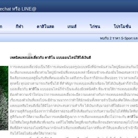
ง Livechat หรือ LINE@
ก
กีฬา
คาสิโนสด
เกมส์
ไก่ชน
โปรโมชั่น
พบกับ 2 ราคา S-Sport และ 
เทคนิคแทงบอลเดี่ยวกับ คาสิโน แบบออนไลน์ให้ได้เงินดี
การแทงบอลเดี่ยวนับเป็นวิธีการเล่นพนันบอลรูปแบบหนึ่งที่นักพนันส่วนใหญ่นิยมเล่นกันเ
❆
จะเลือกแทงบอลเดี่ยวส่วนใหญ่นักพนันที่แทงบอลเหล่านี้ค่อนข้างจะต้องมั่นใจพอสมควรว่าท
จึงเลือกแทงบอลคู่นั้นกับทีมที่ตนเองมั่นใจ แต่ถึงกระนั้นเราก็มักจะเห็นบ่อยๆ ว่าเวลาแทง
ทุกครั้ง ทุกอย่างสามารถเกิดขึ้นได้ ที่สำคัญการแทงบอลเดี่ยวเพื่อจะให้ได้เงินคุ้มค่าก็จำ
บอลเดี่ยวกับ
คาสิโน
แบบออนไลน์ก็จำเป็นจะต้องมีเทคนิคดีๆ ที่จะช่วยให้การแทงบอลเดี่ย
ต้องทำความเข้าใจก่อนว่าการแทงบอลเดี่ยวจะมีความแตกต่างกับการแทงบอลสเต็ปมากพอสม
เรื่องของตัวเงินที่แทงไปจะมีจำนวนมากกว่าทำให้นักพนันทั้งหลายจำเป็นต้องคิดให้ละเอียดถ
แทงบอลทีมไหนดีเพื่อให้มีโอกาสประสบความสำเร็จ ได้เงินกลับมาอย่างที่ใจต้องการ เทคนิค
มีความสูสีกันสูงเนื่องจากว่าทั้งอัตราต่อรองที่ใกล้เคียงกันบวกกับความเป็นไปได้ที่ทีมใดที
สูสีกันจะทำให้ความเสี่ยงในการแทงผิดมีสูงมาก การเลือกแทงบอลเดี่ยวไม่ว่าจะกับ
คาสิโ
ไม่ใช่ทีมใหญ่เสียทีเดียวที่เจอกัน แต่ก็ไม่ใช่ทีมใหญ่ที่เจอกับทีมเล็กจนอัตราต่อรองพุ่งไปไก
ทีมที่อัตราต่อรองไม่หนีกันมากนักแล้วเลือกแทงทีมต่อโอกาสที่จะทำให้บอลเดี่ยวเข้าเป้าจึ
กันได้โดยไม่ต้องคิดให้มากความ