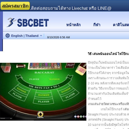
...........................ติดต่อสอบถามได้ทาง Livechat หรือ LINE@
หน้าหลัก
กีฬา
คาสิโนสด
English
|
Thailand
8/10/2026
6:56 AM
วิธี เล่นพนันออนไลน์ ไพ่โป๊ก
ปัจจุบันเว็บพนันออนไลน์เป็น
ว่าจะเป็นไพ่บาคาร่า ไพ่เสือม
โป๊กเกอร์ได้ง่ายๆ จากข้อมูลใน
เพราะลักษณะการวางเดิมพันใน
2-10 คน หลังจากดีลเลอร์แจกไพ
ด้วยกัน วิธีแรกเป็นการหมอบไพ่
จำนวนเท่ากับเงินเดิมพันเต็มจ
กำหนดไว้
เกมเล่นง่ายวัดดวงชนะหรือแพ้
เกมไพ่โป๊กเกอร์
เล่
Straight Flush) ประกอบด้วย 
เตรทฟลัช (Straight Flush) ประ
10 นอกจากนั้นยังมีชุดไพ่โฟร์ก