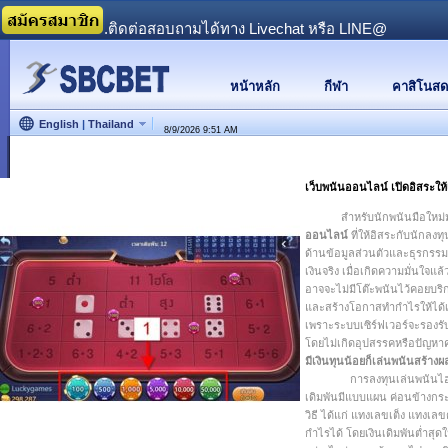
...........................ติดต่อสอบถามได้ทาง Livechat หรือ LINE@
หน้าหลัก
กีฬา
คาสิโนสด
English
|
Thailand
8/9/2026
9:51 AM
เว็บพนันออนไลน์ เปิดอิสระให้
สำหรับนักพนันมือใหม่
ออนไลน์
ที่ให้อิสระกับนักลง
ด้านข้อมูลส่วนตัวและธุรกรรม
เงินจริง เมื่อเกิดความมั่นใจ
อาจจะไม่มีโต๊ะพนันไว้คอยบริ
และสร้างโอกาสทำกำไรให้ได้เง
เพราะระบบเซิร์ฟเวอร์จะรองรั
โดยไม่เกิดอุปสรรคหรือปัญหาค
มีเงินทุนน้อยก็เล่นพนันสร้าง
การลงทุนเล่นพนันไฮโลเป็นรู
เดิมพันมีแบบแผน ค่อนข้างกระ
วิธี ได้แก่ แทงเลขเต็ง แทงเล
กำไรได้ โดยเงินเดิมพันต่ำสุด