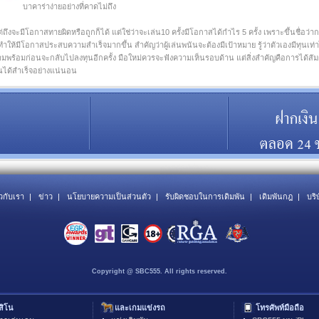
บาคาร่าง่ายอย่างที่คาดไม่ถึง
ึงจะมีโอกาสทายผิดหรือถูกก็ได้ แต่ใช่ว่าจะเล่น10 ครั้งมีโอกาสได้กำไร 5 ครั้ง เพราะขึ้นชื่อว
ห้มีโอกาสประสบความสำเร็จมากขึ้น สำคัญว่าผู้เล่นพนันจะต้องมีเป้าหมาย รู้ว่าตัวเองมีทุนเท่า
ามพร้อมก่อนจะกลับไปลงทุนอีกครั้ง มือใหม่ควรจะฟังความเห็นรอบด้าน แต่สิ่งสำคัญคือการได้สัมผ
นได้สำเร็จอย่างแน่นอน
ยวกับเรา
|
ข่าว
|
นโยบายความเป็นส่วนตัว
|
รับผิดชอบในการเดิมพัน
|
เดิมพันกฎ
|
บริ
❅
Copyright @ SBC555. All rights reserved.
สิโน
และเกมแข่งรถ
โทรศัพท์มือถือ