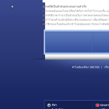
สูตรสถิติเป็นตัวช่วยประสบความสำเร็จ
การเล่นพนันออนไลน์เปรียบได้กับการเก็งกำไรระยะสั้น แต่ถ
สูตรสถิติบาคาร่ามาเป็นตัวช่วยในการคาดเดาผลของไพ่จะทำใ
❆
ผลกำไรตกต่ำจะต้องรู้จังหวะที่จะถอยออกมา เพื่อเตรียมคว
สมาชิกของเว็บพนันแล้วเข้าไปลงทุนบ่อยๆ รับรองว่าเดิมพั
ทำไมต้องเลือก SBC555
|
เกี่
กีฬา
บ่อนคา