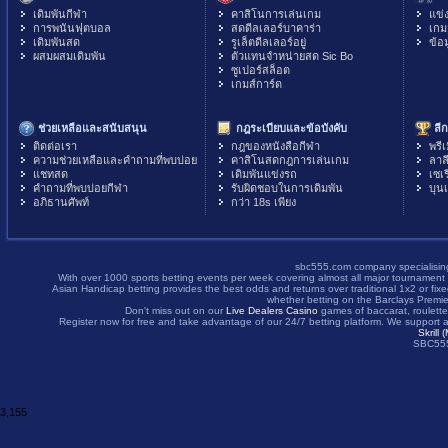
เดิมพันกีฬา
คาสิโนการเล่นเกม
แข่
การพนันฟุตบอล
สดดีลเลอร์บาคาร่า
เกม
เดิมพันสด
รูเล็ตดีลเลอร์อยู่
ข้อม
ผสมผสมเดิมพัน
ตัวแทนจำหน่ายสด Sic Bo
ซูเปอร์สล็อต
เกมส์การ์ด
ช่วยเหลือและสนับสนุน
กฎระเบียบและข้อบังคับ
ลีก
❆
ติดต่อเรา
กฎของหนังสือกีฬา
พรีเ
ความช่วยเหลือและคำถามที่พบบ่อย
คาสิโนสดกฎการเล่นเกม
ลาล
แชทสด
เดิมพันแข่งรถ
เซเ
คำถามที่พบบ่อยกีฬา
รับผิดชอบในการเดิมพัน
บุน
อภิธานศัพท์
กว่า 18s เพียง
sbc555.com company specialisin
With over 1000 sports betting events per week covering almost all major tournament 
Asian Handicap betting provides the best odds and returns over traditional 1x2 or fixe
whether betting on the Barclays Premi
Don't miss out on our
Live Dealers Casino
games of baccarat, roulette
Register now for free and take advantage of our 24/7 betting platform. We support al
Skrill
SBC555 
3,155