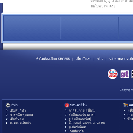
มีไพ่ขอบ K, Q, J อะไรก็ได้ในม
ขอใบที่ 3 เพิ่มด้วย
ทำไมต้องเลือก SBC555
|
เกี่ยวกับเรา
|
ข่าว
|
นโยบายความเป็น
Copyright
กีฬา
บ่อนคาสิโน
แล
เดิมพันกีฬา
คาสิโนการเล่นเกม
แข่
การพนันฟุตบอล
สดดีลเลอร์บาคาร่า
เกม
เดิมพันสด
รูเล็ตดีลเลอร์อยู่
ข้อม
ผสมผสมเดิมพัน
ตัวแทนจำหน่ายสด Sic Bo
ซูเปอร์สล็อต
เกมส์การ์ด