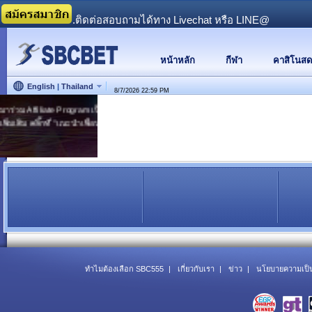
...........................ติดต่อสอบถามได้ทาง Livechat หรือ LINE@
หน้าหลัก
กีฬา
คาสิโนสด
English
|
Thailand
8/7/2026
22:59 PM
มาร่วม Affiliate Program เป็นหุ้นส่วนกับเราเพื่อสร้างรายได้ง่ายๆกับตัวคุณและโซเชียล
เพิ่มเติม คลิ๊กที่ "แนะนำเพื่อน"
ทำไมต้องเลือก SBC555
|
เกี่ยวกับเรา
|
ข่าว
|
นโยบายความเป็น