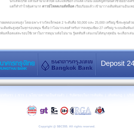
นกเลิฟเบิร์ด แหวนสามวง คิวปิด และแท่งช็อกโกแลต เกมนี้ไม่มีสัญลักษณ์ตัวช่วยอย่างเคร
แต่ก็ทำกำไรคุ้มค่ามาก
ดาวน์โหลดเกมส์สล็อต
เรียบร้อยแล้ว เข้ามาวางเดิมพันผ่านอินเ
่ายผลตอบแทนสูง โดยเฉพาะรางวัลแจ็กพอต 2 ระดับคือ 50,000 และ 25,000 เหรียญ ซึ่งจะคูณด้วยจำน
ล่นเดิมพันสูงสุดในทุกรอบหมุน ซึ่งถือว่าไม่มากเลยสำหรับการลงทุนเพียง 27 เหรียญ ระบบเดิมพัน
พันสล็อตแต่ละรอบใช้เวลาในการหมุนวงล้อไม่นาน รู้ผลทันที เล่นเกมได้สนุกสุดมัน จะเลือกเล่
.
Deposit 2
ี่ยวกับเรา
|
ข่าว
|
นโยบายความเป็นส่วนตัว
|
รับผิดชอบในการเดิมพัน
|
เดิมพันกฎ
|
บริษ
Copyright @ SBC555. All rights reserved.