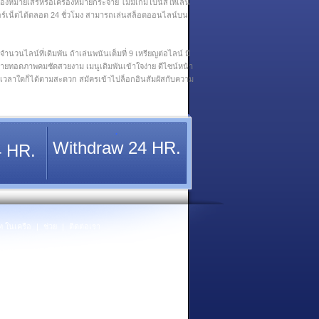
ื่องหมายเสรีหรือเครื่องหมายกระจาย ไม่มีเกมโบนัสให้เล่น
ทอร์เน็ตได้ตลอด 24 ชั่วโมง สามารถเล่นสล็อตออนไลน์บน
วนไลน์ที่เดิมพัน ถ้าเล่นพนันเต็มที่ 9 เหรียญต่อไลน์ มี
ถ่ายทอดภาพคมชัดสวยงาม เมนูเดิมพันเข้าใจง่าย ดีไซน์หน้า
นเวลาใดก็ได้ตามสะดวก สมัครเข้าไปล็อกอินสัมผัสกับความ
.
Withdraw
24 HR.
4 HR.
ัท ในเครือ
|
ช่วย
|
ติดต่อเรา