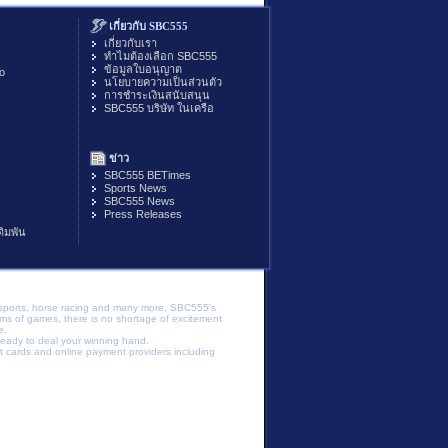
เกี่ยวกับ SBC555
เกี่ยวกับเรา
ทำไมต้องเลือก SBC555
ข้อมูลใบอนุญาต
o
นโยบายความเป็นส่วนตัว
การชำระเงินสนับสนุน
SBC555 บริษัท ในเครือ
ข่าว
SBC555 BETimes
Sports News
SBC555 News
Press Releases
ดิมพัน
torsports, horse racing and many more, SBC555's
eams of games, there is no shortage of excitement
e.
ready to deal your winning hand.
t cards and online payment providers including