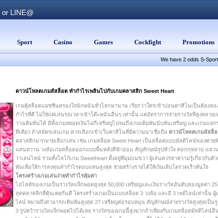
chat or LINE@
Sport
Casino
Games
Cockfight
Promotions
We have 2 odds S-Sport 
ดาวน์โหลดเกมส์สล็อต ทำกำไรเพลินไปกับเกมคลาสสิก Sweet Heart
เกมตู้สล็อตแมชชีนครองใจนักพนันทั่วโลกมานาน เรียกว่าใครเข้าบ่อนคาสิโนเป็นต้องลองโ
กำไรที่ดี ไม่ใช่แค่เล่นรอเวลาเข้าโต๊ะพนันอื่นๆ เท่านั้น แต่อัตราการจ่ายรางวัลที่สูงหลาย
วางเดิมพันได้ มีทั้งเกมหยอดเงินไม่กี่เหรียญไปจนถึงเกมเดิมพันนับพันเหรียญ และเกม
ทีเดียว ถ้าสมัครเล่นเกม ควรเลือกเข้าเว็บคาสิโนที่มีความน่าเชื่อถือ
ดาวน์โหลดเกมส์สล็
คลาสสิกมากมายเลือกเล่น เช่น เกมสล็อต Sweet Heart เป็นสล็อตแบบมัลติไลน์ของค่าย
แสนหวาน วงล้อเกมสล็อตออกแบบพื้นหลังสีฟ้าอ่อน สัญลักษณ์รูปหัวใจ ดอกกุหลาบ แหวนเ
วาเลนไทน์ รวมทั้งโลโก้เกม Sweetheart ตั้งอยู่ที่มุมบนขวา ผู้เล่นควรหาความรู้เกี่ยวกับต
พันเพื่อให้การลงทุนทำกำไรตอบแทนสูงสุด ช่วยสร้างรายได้ให้เงินเติบโตรวดเร็วทันใจ
โครงสร้างเกมเล่นง่ายทำกำไรคุ้มค่า
ไฮไลท์ของเกมเป็นรางวัลแจ็กพอตสูงสุด 50,000 เหรียญและเงินรางวัลอันดับสองมูลค่า 2
สุดคลาสสิกที่คุ้นเคยกันดี โครงสร้างเกมเป็นแบบสล็อต 3 วงล้อ และมี 3 เพย์ไลน์เท่านั้น ผู
ไลน์ หมายถึงสามารถเดิมพันสูงสุด 27 เหรียญต่อรอบหมุน สัญลักษณ์จ่ายรางวัลสูงสุดเป
3 รูปคว้ารางวัลแจ็กพอตไปได้เลย รางวัลของเกมนี้สูงมากถ้าเพียงกับเกมสล็อตมัลติไลน์อื่น