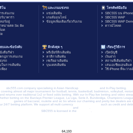
สิโน
และเกมแข่งรถ
โทรศัพท์มือถือ
ารเล่นเกม
แข่งเดิมพัน
SBC555 บน iPhone
ร์บาคาร่า
เกมส์ออนไลน์
SBC555 WAP
ลอร์อยู่
ข้อมูลเพิ่มเติมเกี่ยวกับเกม
SBC555 WAP Dem
ำหน่ายสด Sic Bo
ดาวน์โหลด
ล็อต
์ด
ยบและข้อบังคับ
ลีกดังสุด ๆ
เรียนรู้วิธีการ
ังสือกีฬา
พรีเมียร์ลีกเดิมพัน
เปิดบัญชี
ดกฎการเล่นเกม
ลาลีกาเดิมพัน
เงินฝาก
ข่งรถ
เซเรียอาเดิมพัน
สถานที่เดิมพันกีฬา
อบในการเดิมพัน
บุนเดสเดิมพัน
เล่นเอเชียแฮนดิแค
เพียง
ใช้ iPhone ที่จะวางเ
sbc555.com company specialising in Asian Handicap
Sports Betting
and In-Play betting.
covering almost all major tournament for football, tennis, basketball, badminton, volleyball, mo
d returns over traditional 1x2 or fixed odds betting. With our In-Play live betting and video str
hether betting on the Barclays Premier League, La Liga, Serie A, Bundesliga, Champions Leagu
ers Casino
games of baccarat, roulette and sic bo where our charming and pretty live dealers are 
r 24/7 betting platform. We support all multi currency
payments methods
such as credit and debi
Skrill (Moneybookers)
and
Neteller
.
SBC555 is licensed in the
Philippine
.
64,193