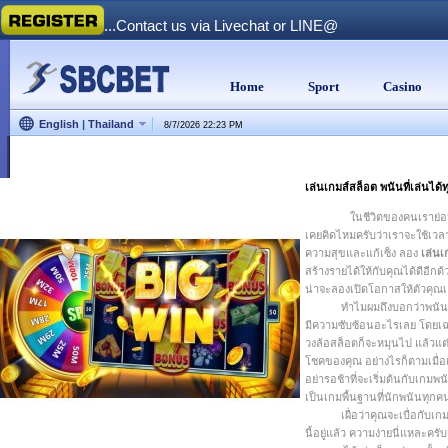
.............................Contact us via Livechat or LINE@
Home
Sport
Casino
English
|
Thailand
8/7/2026
22:23 PM
เล่นเกมส์สล็อต พนันที่เล่นได
ในชีวิตของคนเราย่อมมีชั่วเวล
เคยคิดไหมครับว่าเราจะใช้เวลาช
ความสุขและแก้เซ็ง ลอง
เล่นเ
สร้างรายได้ให้กับคุณได้ดีอีกด้ว
น่าจะลองเปิดโอกาสให้ตัวคุณเ
ทำไมผมถึงบอกว่าพนันประเภทน
มีความซับซ้อนอะไรเลย โดยเฉพ
วงล้อสล็อตก็จะหมุนไป แล้วแต่ว่
โชคของคุณ อย่างไรก็ตามเมื่อเล
อย่ารอช้าที่จะเริ่มต้นกับเกมพน
เป็นเกมพื้นฐานที่นักพนันทุกค
เผื่อว่าคุณจะเบื่อกับเกมเด
นี้อยู่แล้ว ความง่ายนี่แหละคร