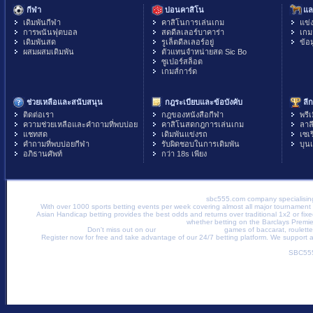
กีฬา
บ่อนคาสิโน
แล
เดิมพันกีฬา
คาสิโนการเล่นเกม
แข่
การพนันฟุตบอล
สดดีลเลอร์บาคาร่า
เกม
เดิมพันสด
รูเล็ตดีลเลอร์อยู่
ข้อม
ผสมผสมเดิมพัน
ตัวแทนจำหน่ายสด Sic Bo
ซูเปอร์สล็อต
เกมส์การ์ด
ช่วยเหลือและสนับสนุน
กฎระเบียบและข้อบังคับ
ลีก
ติดต่อเรา
กฎของหนังสือกีฬา
พรีเ
ความช่วยเหลือและคำถามที่พบบ่อย
คาสิโนสดกฎการเล่นเกม
ลาล
แชทสด
เดิมพันแข่งรถ
เซเ
คำถามที่พบบ่อยกีฬา
รับผิดชอบในการเดิมพัน
บุน
อภิธานศัพท์
กว่า 18s เพียง
sbc555.com company specialisin
With over 1000 sports betting events per week covering almost all major tournament 
Asian Handicap betting provides the best odds and returns over traditional 1x2 or fixe
whether betting on the Barclays Premi
Don't miss out on our
Live Dealers Casino
games of baccarat, roulette
Register now for free and take advantage of our 24/7 betting platform. We support al
Skrill
SBC555 