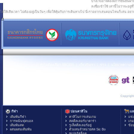
บางเว็บอาจต้องมีการยืนยันผ่า
ลงชื่อเข้าใช้ เท่านี้ไม่ว่าจะ
ไปให้เสียเวลา ไม่ต้องอยู่เป็นวันๆ เพื่อให้คุ้มกับการเดินทางไป นี่เราอยากเล่นตอนไหนก็เล่น อยากพ
11
ทำไมต้องเลือก SBC555
|
เกี่ยวกับเรา
|
ข่าว
|
นโยบายความเป็
Copyright
กีฬา
บ่อนคาสิโน
แล
เดิมพันกีฬา
คาสิโนการเล่นเกม
แข่
การพนันฟุตบอล
สดดีลเลอร์บาคาร่า
เกม
เดิมพันสด
รูเล็ตดีลเลอร์อยู่
ข้อม
ผสมผสมเดิมพัน
ตัวแทนจำหน่ายสด Sic Bo
ซูเปอร์สล็อต