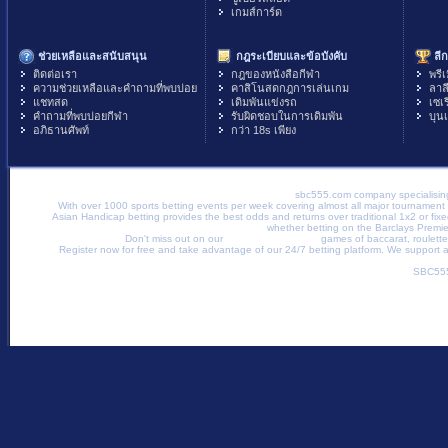
เกมส์การ์ด
ช่วยเหลือและสนับสนุน
กฎระเบียบและข้อบังคับ
ลีก
ติดต่อเรา
กฎของหนังสือกีฬา
พรีเ
ความช่วยเหลือและคำถามที่พบบ่อย
คาสิโนสดกฎการเล่นเกม
ลาล
แชทสด
เดิมพันแข่งรถ
เซเ
คำถามที่พบบ่อยกีฬา
รับผิดชอบในการเดิมพัน
บุน
อภิธานศัพท์
กว่า 18s เพียง
sbc555.com company specialisin
With over 1000 sports betting events per week covering almost all major tournament 
Asian Handicap betting provides the best odds and returns over traditional 1x2 or fixe
whether betting on the Barclays Premi
Don't miss out on our
Live Dealers Casino
games of baccarat, roulette
Register now for free and take advantage of our 24/7 betting platform. We support al
Skrill
SBC555 