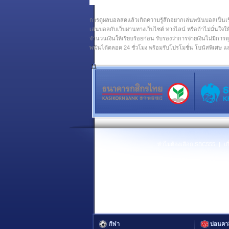
การดูผลบอลสดแล้วเกิดความรู้สึกอยากเล่นพนันบอลเป็นเร
เล่นบอลกับเว็บผ่านทางเว็บไซต์ ทางไลน์ หรือถ้าไม่มั่นใจใ
จำนวนเงินให้เรียบร้อยก่อน รับรองว่าการจ่ายเงินไม่มีกา
พนันได้ตลอด 24 ชั่วโมง พร้อมรับโปรโมชั่น โบนัสพิเศษ 
11
ทำไมต้องเลือก SBC555
|
เก
กีฬา
บ่อนคา