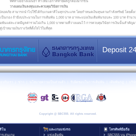
ทิศทางอย่างแม่นยำ ทำให้มีโอกาสทายผลถูกต้องมากขึ้น
วางแผนเงินลงทุนและควบคุมวินัยการเงิน
่ปลอดภัย สามารถนำไปใช้ได้กับเกมคาสิโนทุกประเภท โดยกำหนดเงินทุนตามกำลังทรัพย์ โดยตั้งเป้า
ุนเป็นกอง ถ้ามีงบประมาณในการเดิมพัน 1,000 บาท อาจจะแบ่งเงินเดิมพันรอบละ 100 บาท จำนวนทั้
มพันแต่ละงวดมีมูลค่ารวมไม่เกิน 1,000 บาทตามที่วางแผนไว้ การควบคุมวินัยการเงินนั้นสำคัญม
่เป้าหมายเงินรางวัลที่ตั้งใจไว้ในที่สุด
.
Deposit 2
ี่ยวกับเรา
|
ข่าว
|
นโยบายความเป็นส่วนตัว
|
รับผิดชอบในการเดิมพัน
|
เดิมพันกฎ
|
บริษ
Copyright @ SBC555. All rights reserved.
สิโน
และเกมแข่งรถ
โทรศัพท์มือถือ
ารเล่นเกม
แข่งเดิมพัน
SBC555 บน iPhone