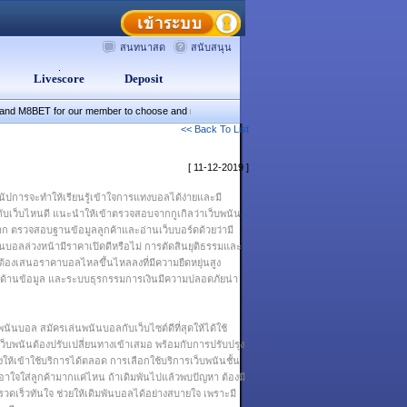
สนทนาสด
สนับสนุน
.
Livescore
Deposit
nd M8BET for our member to choose and more funny
<< Back To List
[ 11-12-2019 ]
รจะทำให้เรียนรู้เข้าใจการแทงบอลได้ง่ายและมี
ับเว็บไหนดี แนะนำให้เข้าตรวจสอบจากกูเกิลว่าเว็บพนัน
นมาก ตรวจสอบฐานข้อมูลลูกค้าและอ่านเว็บบอร์ดด้วยว่ามี
นบอลล่วงหน้ามีราคาเปิดดีหรือไม่ การตัดสินยุติธรรมและ
ะต้องเสนอราคาบอลไหลขึ้นไหลลงที่มีความยืดหยุ่นสูง
ยด้านข้อมูล และระบบธุรกรรมการเงินมีความปลอดภัยน่า
นบอล สมัครเล่นพนันบอลกับเว็บไซต์ดีที่สุดให้ได้ใช้
้เว็บพนันต้องปรับเปลี่ยนทางเข้าเสมอ พร้อมกับการปรับปรุง
ำรองให้เข้าใช้บริการได้ตลอด การเลือกใช้บริการเว็บพนันชั้น
าใจใส่ลูกค้ามากแค่ไหน ถ้าเดิมพันไปแล้วพบปัญหา ต้องมี
ดเร็วทันใจ ช่วยให้เดิมพันบอลได้อย่างสบายใจ เพราะมี