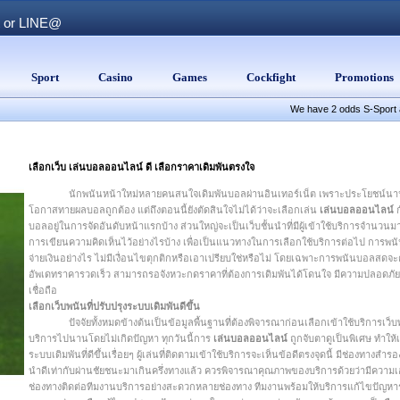
chat or LINE@
Sport
Casino
Games
Cockfight
Promotions
We have 2 odds S-Sport a
เลือกเว็บ เล่นบอลออนไลน์ ดี เลือกราคาเดิมพันตรงใจ
นักพนันหน้าใหม่หลายคนสนใจเดิมพันบอลผ่านอินเทอร์เน็ต เพราะประโยชน์นานัปกา
โอกาสทายผลบอลถูกต้อง แต่ถึงตอนนี้ยังตัดสินใจไม่ได้ว่าจะเลือกเล่น
เล่นบอลออนไลน์
ก
บอลอยู่ในการจัดอันดับหน้าแรกบ้าง ส่วนใหญ่จะเป็นเว็บชั้นนำที่มีผู้เข้าใช้บริการจำนว
การเขียนความคิดเห็นไว้อย่างไรบ้าง เพื่อเป็นแนวทางในการเลือกใช้บริการต่อไป การพนั
จ่ายเงินอย่างไร ไม่มีเงื่อนไขตุกติกหรือเอาเปรียบใช่หรือไม่ โดยเฉพาะการพนันบอลสดจ
อัพเดทราคารวดเร็ว สามารถรอจังหวะกดราคาที่ต้องการเดิมพันได้โดนใจ มีความปลอดภั
เชื่อถือ
เลือกเว็บพนันที่ปรับปรุงระบบเดิมพันดีขึ้น
ปัจจัยทั้งหมดข้างต้นเป็นข้อมูลพื้นฐานที่ต้องพิจารณาก่อนเลือกเข้าใช้บริการเว็บพนั
บริการไปนานโดยไม่เกิดปัญหา ทุกวันนี้การ
เล่นบอลออนไลน์
ถูกจับตาดูเป็นพิเศษ ทำให
ระบบเดิมพันที่ดีขึ้นเรื่อยๆ ผู้เล่นที่ติดตามเข้าใช้บริการจะเห็นข้อดีตรงจุดนี้ มีช่องทางส
นำดีเท่ากับผ่านชัยชนะมาเกินครึ่งทางแล้ว ควรพิจารณาคุณภาพของบริการด้วยว่ามีความเอ
ช่องทางติดต่อทีมงานบริการอย่างสะดวกหลายช่องทาง ทีมงานพร้อมให้บริการแก้ไขปัญหารว