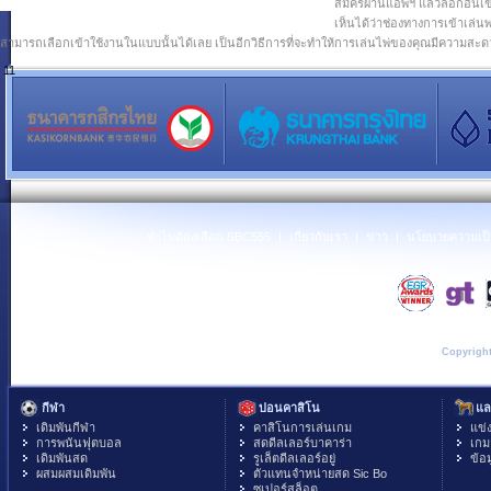
สมัครผ่านแอพฯ แล้วล็อกอินเข้า
เห็นได้ว่าช่องทางการเข้าเล่น
สามารถเลือกเข้าใช้งานในแบบนั้นได้เลย เป็นอีกวิธีการที่จะทำให้การเล่นไพ่ของคุณมีความสะดว
11
ทำไมต้องเลือก SBC555
|
เกี่ยวกับเรา
|
ข่าว
|
นโยบายความเป็
Copyright
กีฬา
บ่อนคาสิโน
แล
เดิมพันกีฬา
คาสิโนการเล่นเกม
แข่
การพนันฟุตบอล
สดดีลเลอร์บาคาร่า
เกม
เดิมพันสด
รูเล็ตดีลเลอร์อยู่
ข้อม
ผสมผสมเดิมพัน
ตัวแทนจำหน่ายสด Sic Bo
ซูเปอร์สล็อต