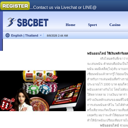
.............................Contact us via Livechat or LINE@
Home
Sport
Casino
English
|
Thailand
8/8/2026
2:44 AM
พนันออนไลน์ ใช้เงินหลักร้อย
จริงไหมครับที่เขาว่าก
จะเล่นพนัน คำตอบคือมันเป็นไ
พนัน ผมมีเคล็ด(ไม่)ลับ มาบอก
เซียนพนันแล้วหากรู้ไว้ย่อม
สำหรับการเล่นพนันที่สร้างราย
ประมาณไว้ 1000 บาท คุณก็ควร
พนันแตกต่างกันไป โดยไม่ต้อง
ให้หลากหลาย วางเงินบาคาร่า 
สร้างเงินหลักแสนของผมที่ไม่จำ
การเล่นพนันคาสิโน ไม่ได้ทำลา
ครั้งเดียวจนเกิดเป็นความเสี่
เลยครับ ผมว่าจะทำให้คุณเดาท
ทำให้นักพนันเปรียบเทียบรายไ
พนันออนไลน์
ช่วยลด