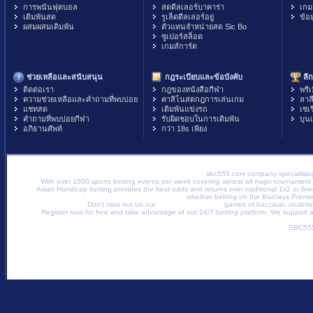
การพนันฟุตบอล
สดดีลเลอร์บาคาร่า
เกม
เดิมพันสด
รูเล็ตดีลเลอร์อยู่
ข้อม
ผสมผสมเดิมพัน
ตัวแทนจำหน่ายสด Sic Bo
ซูเปอร์สล็อต
เกมส์การ์ด
ช่วยเหลือและสนับสนุน
กฎระเบียบและข้อบังคับ
ลีก
ติดต่อเรา
กฎของหนังสือกีฬา
พรีเ
ความช่วยเหลือและคำถามที่พบบ่อย
คาสิโนสดกฎการเล่นเกม
ลาล
แชทสด
เดิมพันแข่งรถ
เซเ
คำถามที่พบบ่อยกีฬา
รับผิดชอบในการเดิมพัน
บุน
อภิธานศัพท์
กว่า 18s เพียง
sbc555.com company specialisin
With over 1000 sports betting events per week covering almost all major tournament 
Asian Handicap betting provides the best odds and returns over traditional 1x2 or fixe
whether betting on the Barclays Premi
Don't miss out on our
Live Dealers Casino
games of baccarat, roulette
Register now for free and take advantage of our 24/7 betting platform. We support al
Skrill
SBC555 