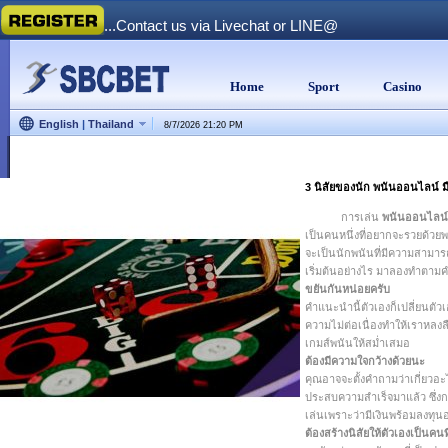
.............................Contact us via Livechat or LINE@
Home
Sport
Casino
English
|
Thailand
8/7/2026
21:20 PM
3 นิสัยของนัก พนันออนไลน์ ม
การเล่น
พนันออนไลน์
เป็นคนหนึ่งที่อยากจะรวยด้วยพน
จะเป็นนักพนันที่มีความสามารถ 
เริ่มต้นอย่างไร มาลองทำตามคำ
ขยันกันหน่อยครับ
คำแนะนำนี้ตัวเองก็เปลี่ยนตัวเ
ความไม่ต่อเนื่องทำให้เราหลงล
เกมส์พนันให้สม่ำเสมอ
ต้องมีความใจกว้างด้วยนะ
คุณอาจจะตั้งคำถามว่าเกี่ยวอ
ประสบความสำเร็จมาแล้ว ซึ่งกา
เล่นเพราะว่ามีเงินพร้อมลงทุ
ต้องสร้างนิสัยให้ตัวเองเป็นคนที่