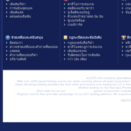
เดิมพันกีฬา
คาสิโนการเล่นเกม
แข่
การพนันฟุตบอล
สดดีลเลอร์บาคาร่า
เกม
เดิมพันสด
รูเล็ตดีลเลอร์อยู่
ข้อม
ผสมผสมเดิมพัน
ตัวแทนจำหน่ายสด Sic Bo
ซูเปอร์สล็อต
เกมส์การ์ด
ช่วยเหลือและสนับสนุน
กฎระเบียบและข้อบังคับ
ลีก
ติดต่อเรา
กฎของหนังสือกีฬา
พรีเ
ความช่วยเหลือและคำถามที่พบบ่อย
คาสิโนสดกฎการเล่นเกม
ลาล
แชทสด
เดิมพันแข่งรถ
เซเ
คำถามที่พบบ่อยกีฬา
รับผิดชอบในการเดิมพัน
บุน
อภิธานศัพท์
กว่า 18s เพียง
sbc555.com company specialisin
With over 1000 sports betting events per week covering almost all major tournament 
Asian Handicap betting provides the best odds and returns over traditional 1x2 or fixe
whether betting on the Barclays Premi
Don't miss out on our
Live Dealers Casino
games of baccarat, roulette
Register now for free and take advantage of our 24/7 betting platform. We support al
Skrill
SBC555 