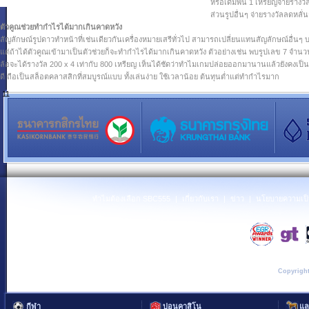
หรือเดิมพัน 1 เหรียญจ่ายรางวั
ส่วนรูปอื่นๆ จ่ายรางวัลลดหลั่
ตัวคูณช่วยทำกำไรได้มากเกินคาดหวัง
สัญลักษณ์รูปดาวทำหน้าที่เช่นเดียวกันเครื่องหมายเสรีทั่วไป สามารถเปลี่ยนแทนสัญลักษณ์อื่นๆ บ
แต่ถ้าได้ตัวคูณเข้ามาเป็นตัวช่วยก็จะทำกำไรได้มากเกินคาดหวัง ตัวอย่างเช่น พบรูปเลข 7 จำนว
ล้อจะได้รางวัล 200 x 4 เท่ากับ 800 เหรียญ เห็นได้ชัดว่าทำไมเกมปล่อยออกมานานแล้วยังคงเป็นท
ดี ถือเป็นสล็อตคลาสสิกที่สมบูรณ์แบบ ทั้งเล่นง่าย ใช้เวลาน้อย ต้นทุนต่ำแต่ทำกำไรมาก
11
ทำไมต้องเลือก SBC555
|
เกี่ยวกับเรา
|
ข่าว
|
นโยบายความเป็
Copyright
กีฬา
บ่อนคาสิโน
แล