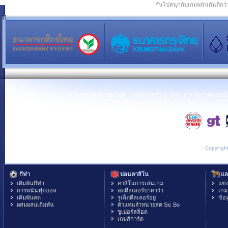
กันไปสนุกกับเกมพนันกันดีกว่
11
ทำไมต้องเลือก SBC555
|
เกี่ยวกับเรา
|
ข่าว
|
นโยบายความเป็
Copyright
กีฬา
บ่อนคาสิโน
แล
เดิมพันกีฬา
คาสิโนการเล่นเกม
แข่
การพนันฟุตบอล
สดดีลเลอร์บาคาร่า
เกม
เดิมพันสด
รูเล็ตดีลเลอร์อยู่
ข้อม
ผสมผสมเดิมพัน
ตัวแทนจำหน่ายสด Sic Bo
ซูเปอร์สล็อต
เกมส์การ์ด