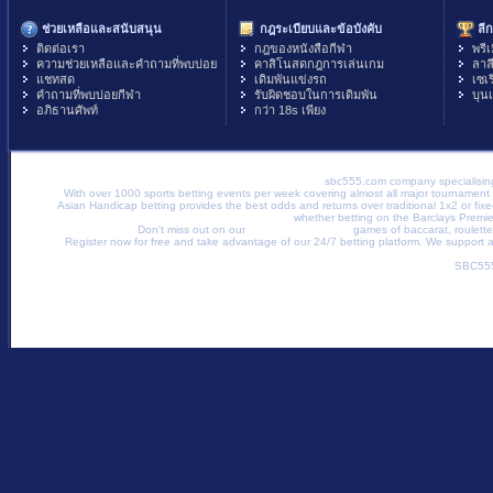
ช่วยเหลือและสนับสนุน
กฎระเบียบและข้อบังคับ
ลีก
ติดต่อเรา
กฎของหนังสือกีฬา
พรีเ
ความช่วยเหลือและคำถามที่พบบ่อย
คาสิโนสดกฎการเล่นเกม
ลาล
แชทสด
เดิมพันแข่งรถ
เซเ
คำถามที่พบบ่อยกีฬา
รับผิดชอบในการเดิมพัน
บุน
อภิธานศัพท์
กว่า 18s เพียง
sbc555.com company specialisin
With over 1000 sports betting events per week covering almost all major tournament 
Asian Handicap betting provides the best odds and returns over traditional 1x2 or fixe
whether betting on the Barclays Premi
Don't miss out on our
Live Dealers Casino
games of baccarat, roulette
Register now for free and take advantage of our 24/7 betting platform. We support al
Skrill
SBC555 