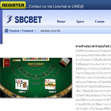
.............................Contact us via Livechat or LINE@
Home
Sport
Casino
English
|
Thailand
8/9/2026
12:02 PM
ทางเข้าเล่นบาคาร่าออนไลน์ เ
สวัสดีจ้านักพนันออนไลน์ทุกคน 
บอกเลยนะครับไม่ต้องเสียเวลาด
ดาวน์โหลดมาไว้ที่เครื่องมือถ
วันนี้คุณอยากจะเล่นบาคาร่า 
ข้อดีของการเล่นแบบไม่ต้องดา
โนส่วนใหญ่จะมีเกมไพ่บาคาร่าให
หรือเปล่า แต่การเล่นพนันบาค
พนันแบบไม่ต้องดาวน์โหลดถือ
เป็นเรื่องสำคัญเรื่องหนึ่งเลย
เด็ดๆ ให้คุณได้เล่นบาคาร่าแล้
ไปโดยไม่ต้องลงทุนอะไรมากมาย
คอยให้คำแนะนำตลอด 24 ชั่วโมง
ถ้าลองนึกถึงเวลาที่คุณว่างจ
เข้าไปบริการในเว็บพนันที่ให้