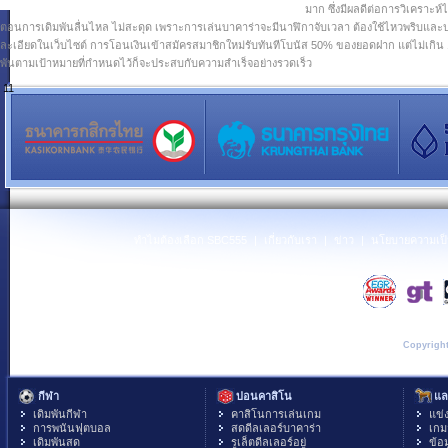
มาก ซึ่งมีผลดีต่อการวิเคราะห์
ตอนการเดิมพันลื่นไหล ไม่สะดุด เพราะการเล่นบาคาร่าจะมีนาฬิกาจับเวลา ต้องใช้ไหวพริบและปร
ละเอียดในเว็บไซต์ การโอนเงินเข้าสมัครสมาชิกใหม่รับทันทีโบนัส 50% ของยอดฝาก แต่ไม่เกิน 1,00
พันตามเป้าหมายที่กำหนดไว้ก็จะประสบกับความสำเร็จอย่างรวดเร็ว
11
ทำไมต้องเลือก SBC555
|
เกี่ยวกับเรา
|
ข่าว
|
นโยบายความเป็
Copyright
กีฬา
บ่อนคาสิโน
แล
เดิมพันกีฬา
คาสิโนการเล่นเกม
แข่
การพนันฟุตบอล
สดดีลเลอร์บาคาร่า
เกม
เดิมพันสด
รูเล็ตดีลเลอร์อยู่
ข้อม