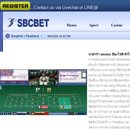
.............................Contact us via Livechat or LINE@
Home
Sport
Casino
English
|
Thailand
8/8/2026
18:32 PM
บาคาร่า sbobet มีอะไรดี ทำไ
การพนันออนไลน์กำลังแพร่หลาย
คับแก้ว มีช่องทางเข้าเล่นสะด
เหลือและหาทางออกให้กับลูกค้า
แรกน่าจะเป็นเทคโนโลยีการถ่
ถืออื่นๆ ที่สามารถเชื่อมต่อ
พันบาคาร่าอย่างสนุกตื่นเต้น ร
จากระบบบริการที่มีประสิทธิภา
ประเภท รวมทั้งการพนันกีฬาออ
ข้อมูลรั่วไหลก่อความเสียหายใ
ติดต่อได้ ทางเว็บจะตรวจสอบให
พัน ข่าวสารต่างๆ ขอคำปรึกษา
เดิมพันไพ่บาคาร่าได้เลย แล้ว
ตัดสินใจได้เร็ว การลงทุนบาคา
อัตราการจ่ายรางวัลค่อนข้างส