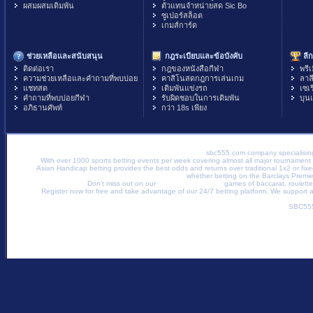
ผสมผสมเดิมพัน
ตัวแทนจำหน่ายสด Sic Bo
ซูเปอร์สล็อต
เกมส์การ์ด
ช่วยเหลือและสนับสนุน
กฎระเบียบและข้อบังคับ
ลีก
ติดต่อเรา
กฎของหนังสือกีฬา
พรีเ
ความช่วยเหลือและคำถามที่พบบ่อย
คาสิโนสดกฎการเล่นเกม
ลาล
แชทสด
เดิมพันแข่งรถ
เซเ
คำถามที่พบบ่อยกีฬา
รับผิดชอบในการเดิมพัน
บุน
อภิธานศัพท์
กว่า 18s เพียง
sbc555.com company specialisin
With over 1000 sports betting events per week covering almost all major tournament 
Asian Handicap betting provides the best odds and returns over traditional 1x2 or fixe
whether betting on the Barclays Premi
Don't miss out on our
Live Dealers Casino
games of baccarat, roulette
Register now for free and take advantage of our 24/7 betting platform. We support al
Skrill
SBC555 